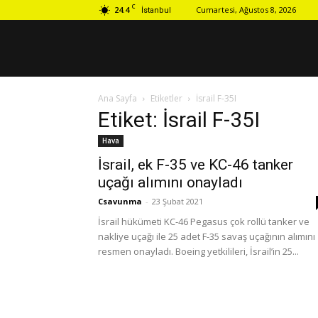
C
24.4
Cumartesi, Ağustos 8, 2026
İstanbul
Ana Sayfa
Etiketler
İsrail F-35I
Etiket: İsrail F-35I
Hava
İsrail, ek F-35 ve KC-46 tanker
uçağı alımını onayladı
Csavunma
-
23 Şubat 2021
İsrail hükümeti KC-46 Pegasus çok rollü tanker ve
nakliye uçağı ile 25 adet F-35 savaş uçağının alımını
resmen onayladı. Boeing yetkilileri, İsrail’in 25...