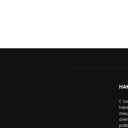
HA
C Sa
haber
masa
önem
polit