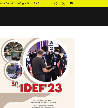
nma Dergi
İnfografik
ENG