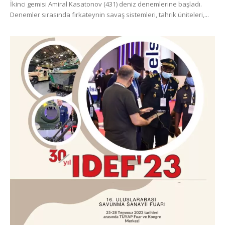
İkinci gemisi Amiral Kasatonov (431) deniz denemlerine başladı.
Denemler sırasında fırkateynin savaş sistemleri, tahrik üniteleri,...