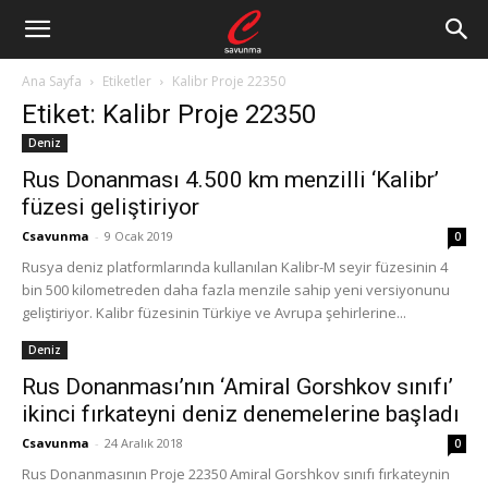
Ana Sayfa
Etiketler
Kalibr Proje 22350
Etiket: Kalibr Proje 22350
Deniz
Rus Donanması 4.500 km menzilli ‘Kalibr’
füzesi geliştiriyor
Csavunma
-
9 Ocak 2019
0
Rusya deniz platformlarında kullanılan Kalibr-M seyir füzesinin 4
bin 500 kilometreden daha fazla menzile sahip yeni versiyonunu
geliştiriyor. Kalibr füzesinin Türkiye ve Avrupa şehirlerine...
Deniz
Rus Donanması’nın ‘Amiral Gorshkov sınıfı’
ikinci fırkateyni deniz denemelerine başladı
Csavunma
-
24 Aralık 2018
0
Rus Donanmasının Proje 22350 Amiral Gorshkov sınıfı fırkateynin