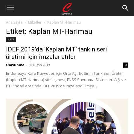
Ana Sayfa
Etiketler
Kaplan MT-Harimau
Etiket: Kaplan MT-Harimau
Kara
IDEF 2019’da ‘Kaplan MT’ tankın seri
üretimi için imzalar atıldı
Csavunma
-
30 Nisan 2019
0
Endonezya Kara Kuvvetleri için Orta Ağırlık Sınıfı Tank Seri Üretimi
(Kaplan MT-Harimau) sözleşmesi, FNSS Savunma Sistemleri A.Ş. ve
PT Pindad arasında IDEF 2019'de imzalandı. İmza...