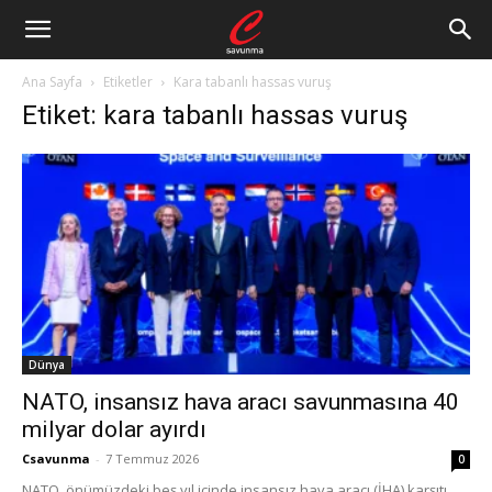
Ana Sayfa
Etiketler
Kara tabanlı hassas vuruş
Etiket: kara tabanlı hassas vuruş
Dünya
NATO, insansız hava aracı savunmasına 40
milyar dolar ayırdı
Csavunma
-
7 Temmuz 2026
0
NATO, önümüzdeki beş yıl içinde insansız hava aracı (İHA) karşıtı