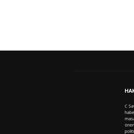
HA
C Sa
haber
masa
önem
polit