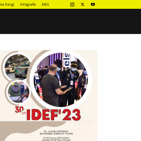
ma Dergi
İnfografik
ENG