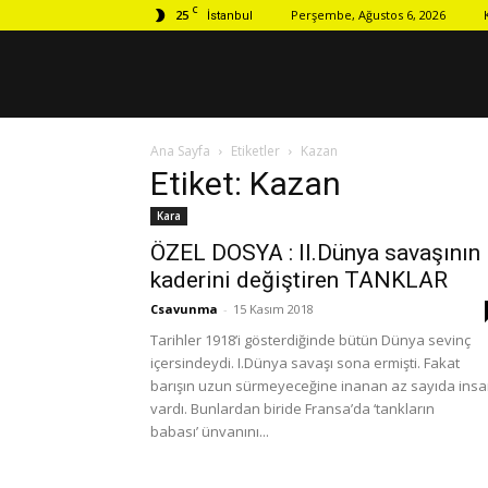
C
25
Perşembe, Ağustos 6, 2026
İstanbul
Ana Sayfa
Etiketler
Kazan
Etiket: Kazan
Kara
ÖZEL DOSYA : II.Dünya savaşının
kaderini değiştiren TANKLAR
Csavunma
-
15 Kasım 2018
Tarihler 1918’i gösterdiğinde bütün Dünya sevinç
içersindeydi. I.Dünya savaşı sona ermişti. Fakat
barışın uzun sürmeyeceğine inanan az sayıda ins
vardı. Bunlardan biride Fransa’da ‘tankların
babası’ ünvanını...