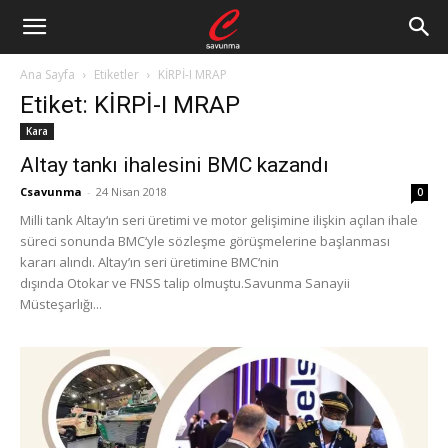
Ana Sayfa
Etiketler
KİRPİ-I MRAP
Etiket: KİRPİ-I MRAP
Kara
Altay tankı ihalesini BMC kazandı
Csavunma
-
24 Nisan 2018
0
Milli tank Altay‘ın seri üretimi ve motor gelişimine ilişkin açılan ihale
süreci sonunda BMC‘yle sözleşme görüşmelerine başlanması
kararı alındı. Altay’ın seri üretimine BMC‘nin
dışında Otokar ve FNSS talip olmuştu.Savunma Sanayii
Müsteşarlığı...