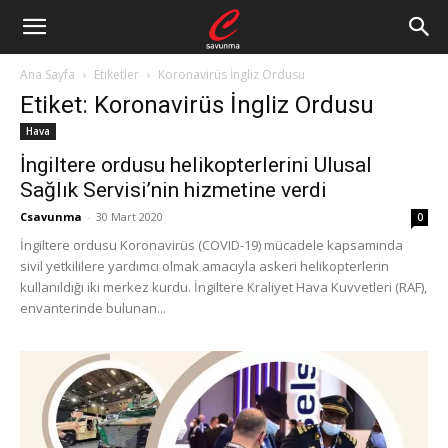
Ana Sayfa
Etiketler
Koronavirüs İngliz Ordusu
Etiket: Koronavirüs İngliz Ordusu
Hava
İngiltere ordusu helikopterlerini Ulusal
Sağlık Servisi’nin hizmetine verdi
Csavunma
-
30 Mart 2020
0
İngiltere ordusu Koronavirüs (COVID-19) mücadele kapsamında
sivil yetkililere yardımcı olmak amacıyla askeri helikopterlerin
kullanıldığı iki merkez kurdu. İngiltere Kraliyet Hava Kuvvetleri (RAF),
envanterinde bulunan...