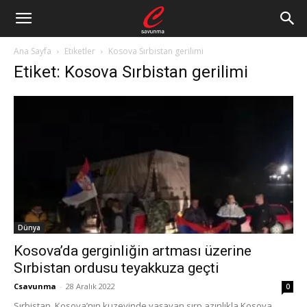
Ana Sayfa
Etiketler
Kosova Sırbistan gerilimi
Etiket: Kosova Sırbistan gerilimi
Dünya
Kosova’da gerginliğin artması üzerine
Sırbistan ordusu teyakkuza geçti
Csavunma
-
28 Aralık 2022
0
Sırbistan, Kosova’nın kuzeyinde yaşayan sırp azınlıkla Kosova