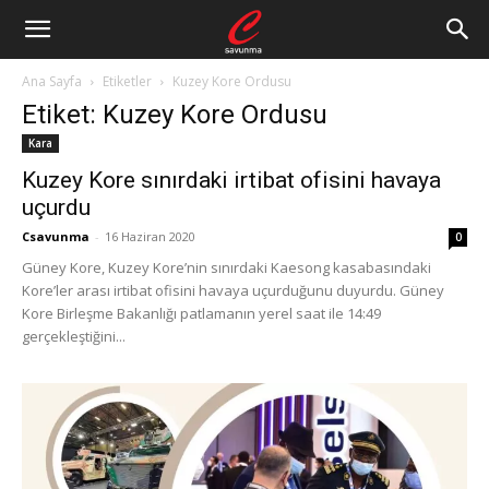
Ana Sayfa
Etiketler
Kuzey Kore Ordusu
Etiket: Kuzey Kore Ordusu
Kara
Kuzey Kore sınırdaki irtibat ofisini havaya
uçurdu
Csavunma
-
16 Haziran 2020
0
Güney Kore, Kuzey Kore’nin sınırdaki Kaesong kasabasındaki
Kore’ler arası irtibat ofisini havaya uçurduğunu duyurdu. Güney
Kore Birleşme Bakanlığı patlamanın yerel saat ile 14:49
gerçekleştiğini...