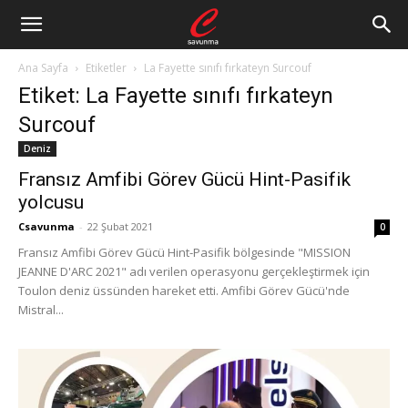
Ana Sayfa
Etiketler
La Fayette sınıfı fırkateyn Surcouf
Etiket: La Fayette sınıfı fırkateyn
Surcouf
Deniz
Fransız Amfibi Görev Gücü Hint-Pasifik
yolcusu
Csavunma
-
22 Şubat 2021
0
Fransız Amfibi Görev Gücü Hint-Pasifik bölgesinde "MISSION
JEANNE D'ARC 2021" adı verilen operasyonu gerçekleştirmek için
Toulon deniz üssünden hareket etti. Amfibi Görev Gücü'nde
Mistral...