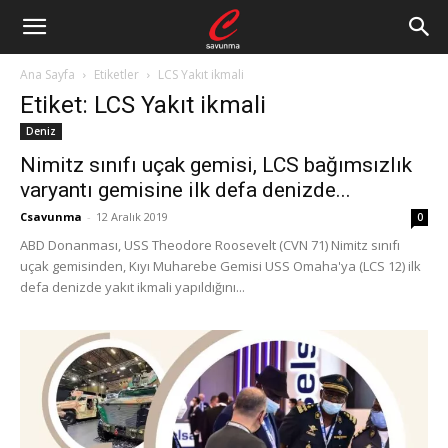
Ana Sayfa
Etiketler
LCS Yakıt ikmali
Etiket: LCS Yakıt ikmali
Deniz
Nimitz sınıfı uçak gemisi, LCS bağımsızlık
varyantı gemisine ilk defa denizde...
Csavunma
-
12 Aralık 2019
0
ABD Donanması, USS Theodore Roosevelt (CVN 71) Nimitz sınıfı
uçak gemisinden, Kıyı Muharebe Gemisi USS Omaha'ya (LCS 12) ilk
defa denizde yakıt ikmali yapıldığını...