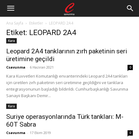
Ana Sayfa
Etiketler
LEOPARD 2A4
Etiket: LEOPARD 2A4
Kara
Leopard 2A4 tanklarının zırh paketinin seri
üretimine geçildi
Csavunma
-
6 Haziran 2021
0
Kara Kuvvetleri Komutanlığı envanterindeki Leopard 2A4 tankları
için üretilen zırh paketinin seri üretimine geçildiğini ve tanklara
entegrasyonunun başladığı bildirildi. Cumhurbaşkanlığı Savunma
Sanayii Başkanı Demir...
Kara
Suriye operasyonlarında Türk tankları: M-
60T Sabra
Csavunma
-
17 Ekim 2019
0