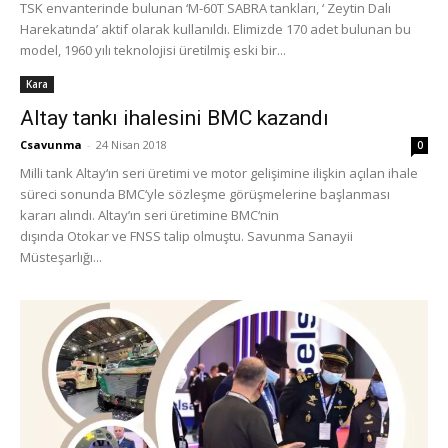
TSK envanterinde bulunan ‘M-60T SABRA tankları, ‘ Zeytin Dalı
Harekatında’ aktif olarak kullanıldı. Elimizde 170 adet bulunan bu
model, 1960 yılı teknolojisi üretilmiş eski bir...
Kara
Altay tankı ihalesini BMC kazandı
Csavunma
-
24 Nisan 2018
0
Milli tank Altay‘ın seri üretimi ve motor gelişimine ilişkin açılan ihale
süreci sonunda BMC‘yle sözleşme görüşmelerine başlanması
kararı alındı. Altay’ın seri üretimine BMC‘nin
dışında Otokar ve FNSS talip olmuştu. Savunma Sanayii
Müsteşarlığı...