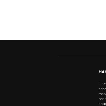
HA
C Sa
haber
masa
önem
polit