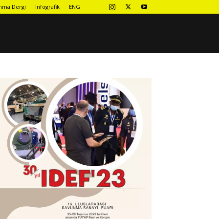
nma Dergi
İnfografik
ENG