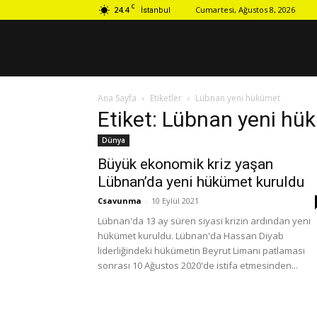
C
24.4
Cumartesi, Ağustos 8, 2026
İstanbul
Ana Sayfa
Etiketler
Lübnan yeni hükümet
Etiket: Lübnan yeni hü
Dünya
Büyük ekonomik kriz yaşan
Lübnan’da yeni hükümet kuruldu
Csavunma
-
10 Eylül 2021
Lübnan'da 13 ay süren siyasi krizin ardından yeni
hükümet kuruldu. Lübnan'da Hassan Diyab
liderliğindeki hükümetin Beyrut Limanı patlaması
sonrası 10 Ağustos 2020'de istifa etmesinden...