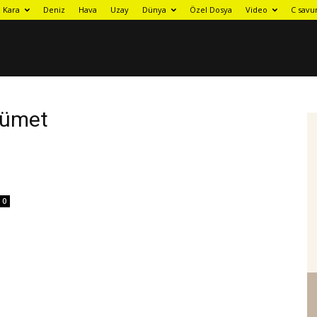
Kara
Deniz
Hava
Uzay
Dünya
Özel Dosya
Video
C savu
kümet
0