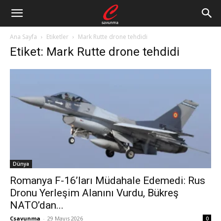
Ana Sayfa
Etiketler
Mark Rutte drone tehdidi
Etiket: Mark Rutte drone tehdidi
Dünya
Romanya F-16’ları Müdahale Edemedi: Rus
Dronu Yerleşim Alanını Vurdu, Bükreş
NATO’dan...
Csavunma
-
29 Mayıs 2026
0