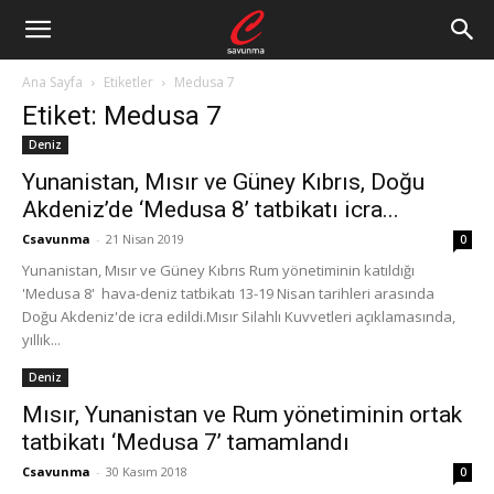
Ana Sayfa
Etiketler
Medusa 7
Etiket: Medusa 7
Deniz
Yunanistan, Mısır ve Güney Kıbrıs, Doğu
Akdeniz’de ‘Medusa 8’ tatbikatı icra...
Csavunma
-
21 Nisan 2019
0
Yunanistan, Mısır ve Güney Kıbrıs Rum yönetiminin katıldığı
'Medusa 8' hava-deniz tatbikatı 13-19 Nisan tarihleri arasında
Doğu Akdeniz'de icra edildi.Mısır Silahlı Kuvvetleri açıklamasında,
yıllık...
Deniz
Mısır, Yunanistan ve Rum yönetiminin ortak
tatbikatı ‘Medusa 7’ tamamlandı
Csavunma
-
30 Kasım 2018
0