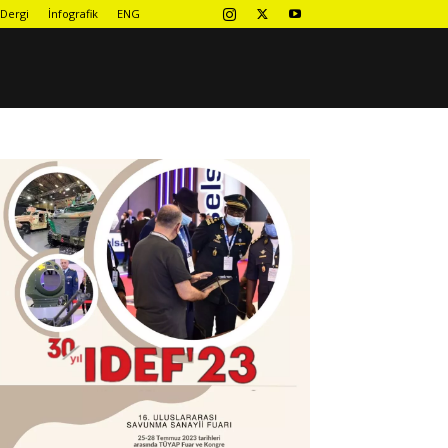
Dergi
İnfografik
ENG