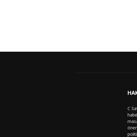
HA
C Sa
haber
masa
önem
polit