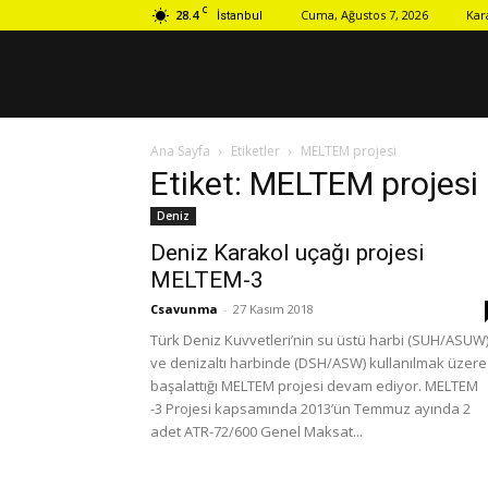
C
28.4
Cuma, Ağustos 7, 2026
Kar
İstanbul
Ana Sayfa
Etiketler
MELTEM projesi
Etiket: MELTEM projesi
Deniz
Deniz Karakol uçağı projesi
MELTEM-3
Csavunma
-
27 Kasım 2018
Türk Deniz Kuvvetleri’nin su üstü harbi (SUH/ASUW
ve denizaltı harbinde (DSH/ASW) kullanılmak üzere
başalattığı MELTEM projesi devam ediyor. MELTEM
-3 Projesi kapsamında 2013’ün Temmuz ayında 2
adet ATR-72/600 Genel Maksat...