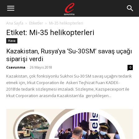
Ana Sayfa
Etiketler
Mi-35 helikopterleri
Etiket: Mi-35 helikopterleri
Hava
Kazakistan, Rusya’ya ‘Su-30SM’ savaş uçağı
siparişi verdi
Csavunma
-
26 Mayıs 2018
0
Kazakistan, çok fonksiyonlu Sukhoi Su-30 SM savaş uçağını tedarik
etmek için, Irkut Corporation ile Askeri Teçhizat Fuarı KADEX-
2018’de tedarik sözleşmesi imzaladı. Sözleşme, Kazspecexport ile
Irkut Corporation arasında Kazakistan’da gerçekleşen...