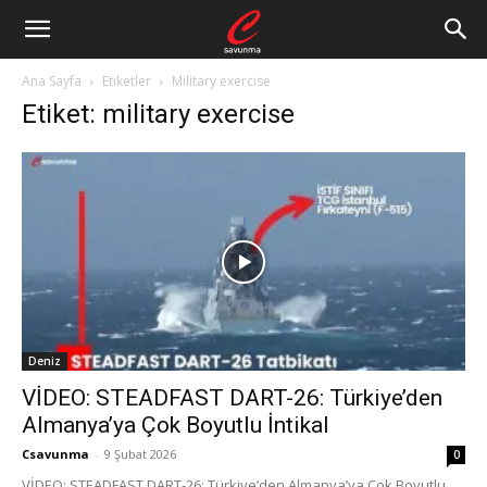
Ana Sayfa
Etiketler
Military exercise
Etiket: military exercise
Deniz
VİDEO: STEADFAST DART-26: Türkiye’den
Almanya’ya Çok Boyutlu İntikal
Csavunma
-
9 Şubat 2026
0
VİDEO: STEADFAST DART-26: Türkiye’den Almanya’ya Çok Boyutlu