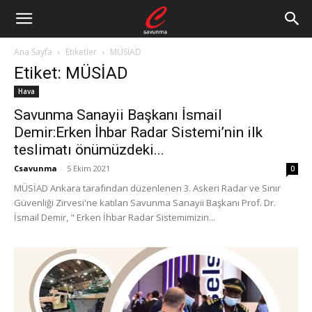
Ana Sayfa
Etiketler
MÜSİAD
Etiket: MÜSİAD
Hava
Savunma Sanayii Başkanı İsmail
Demir:Erken İhbar Radar Sistemi’nin ilk
teslimatı önümüzdeki...
Csavunma
-
5 Ekim 2021
0
MÜSİAD Ankara tarafından düzenlenen 3. Askeri Radar ve Sınır
Güvenliği Zirvesi'ne katılan Savunma Sanayii Başkanı Prof. Dr.
İsmail Demir, " Erken İhbar Radar Sistemimizin...