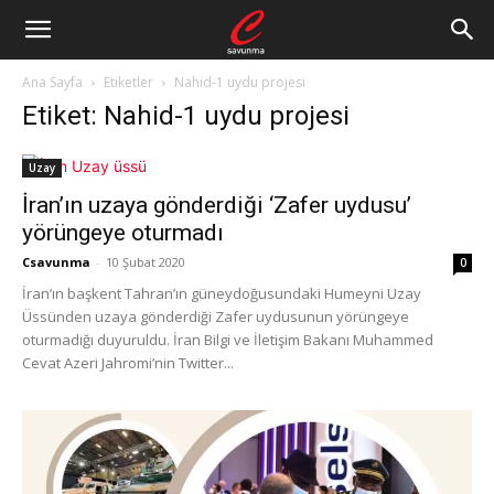
Ana Sayfa
Etiketler
Nahid-1 uydu projesi
Etiket: Nahid-1 uydu projesi
Uzay
İran’ın uzaya gönderdiği ‘Zafer uydusu’
yörüngeye oturmadı
Csavunma
-
10 Şubat 2020
0
İran’ın başkent Tahran’ın güneydoğusundaki Humeyni Uzay
Üssünden uzaya gönderdiği Zafer uydusunun yörüngeye
oturmadığı duyuruldu. İran Bilgi ve İletişim Bakanı Muhammed
Cevat Azeri Jahromi’nin Twitter...