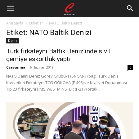
Ana Sayfa
Etiketler
NATO Baltık Denizi
Etiket: NATO Baltık Denizi
Deniz
Türk fırkateyni Baltık Deniz’inde sivil
gemiye eskortluk yaptı
Csavunma
-
6 Haziran 2019
0
NATO Daimi Deniz Görev Grubu-1 (SNGM-1) bağlı Türk Deniz
Kuvvetleri Fırkateyni TCG GÖKOVA (F-496) ve Kraliyet Donanması
Tip 23 fırkateyni HMS WESTMİNSTER (F-217) ortak...