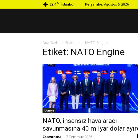
C
29.4
Perşembe, Ağustos 6, 2026
İstanbul
Ana Sayfa
Etiketler
NATO Engine
Etiket: NATO Engine
Dünya
NATO, insansız hava aracı
savunmasına 40 milyar dolar ayır
Csavunma
-
7 Temmuz 2026