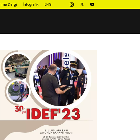
nma Dergi
İnfografik
ENG