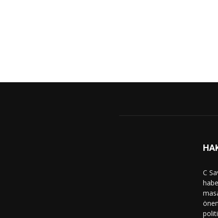
HA
C Sa
haber
masa
önem
polit