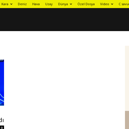
Kara
Deniz
Hava
Uzay
Dünya
Özel Dosya
Video
C savu
dı
0