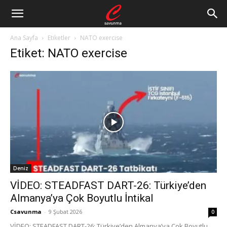
Ana Sayfa
Etiketler
NATO exercise
Etiket: NATO exercise
Deniz
VİDEO: STEADFAST DART-26: Türkiye’den
Almanya’ya Çok Boyutlu İntikal
Csavunma
-
9 Şubat 2026
0
VİDEO: STEADFAST DART-26: Türkiye’den Almanya’ya Çok Boyutlu