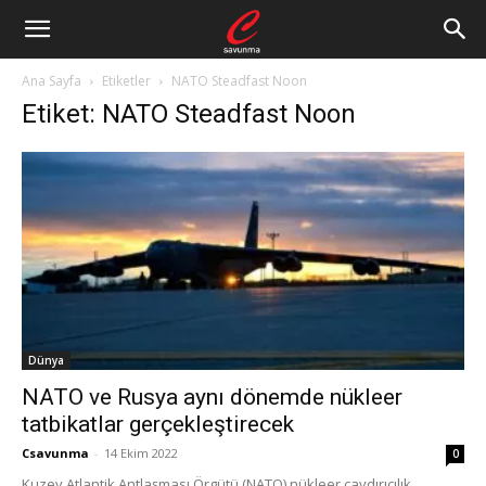
Ana Sayfa
Etiketler
NATO Steadfast Noon
Etiket: NATO Steadfast Noon
Dünya
NATO ve Rusya aynı dönemde nükleer
tatbikatlar gerçekleştirecek
Csavunma
-
14 Ekim 2022
0
Kuzey Atlantik Antlaşması Örgütü (NATO) nükleer caydırıcılık