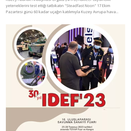
yeteneklerini test ettiği tatbikatın "Steadfast Noon" 17 Ekim
Pazartesi günü 60 kadar uçağın katılımıyla Kuzey Avrupa hava...