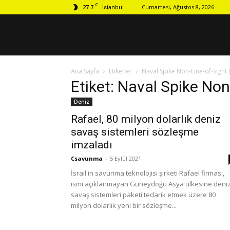
C
27.7
Cumartesi, Ağustos 8, 2026
İstanbul
Ana Sayfa
Etiketler
Naval Spike Non-Line-of-Sight
Etiket: Naval Spike No
Deniz
Rafael, 80 milyon dolarlık deniz
savaş sistemleri sözleşme
imzaladı
Csavunma
-
5 Eylül 2021
İsrail'in savunma teknolojisi şirketi Rafael firması,
ismi açıklanmayan Güneydoğu Asya ülkesine deni
savaş sistemleri paketi tedarik etmek üzere 80
milyon dolarlık yeni bir sözleşme...