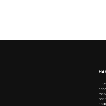
HA
C Sa
haber
masa
önem
polit