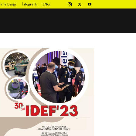
nma Dergi
İnfografik
ENG