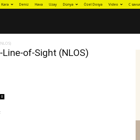
Kara
Deniz
Hava
Uzay
Dünya
Özel Dosya
Video
C savu
 (NLOS)
n-Line-of-Sight (NLOS)
0
z