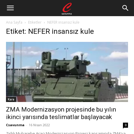
Ana Sayfa
Etiketler
NEFER insansız kule
Etiket: NEFER insansız kule
Kara
ZMA Modernizasyon projesinde bu yılın
ikinci yarısında teslimatlar başlayacak
Csavunma
-
16 Nisan 2022
0
Zırhlı Muharebe Aracı Modernizasyon Projesi kapsamında ZMA’ya