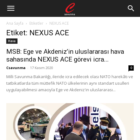
Ana Sayfa
Etiketler
NEXUS ACE
Etiket: NEXUS ACE
Hava
MSB: Ege ve Akdeniz’in uluslararası hava
sahasında NEXUS ACE görevi icra...
Csavunma
-
17 Kasım 2020
0
Milli Savunma Bakanlığı, ileride icra edilecek olası NATO harekâtı ve
tatbikatlarda tüm müttefik NATO ülkelerinin aynı standart usulleri
uygulayabilmesi amacıyla Ege ve Akdeniz'in uluslararası...