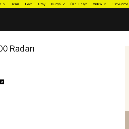
a
Deniz
Hava
Uzay
Dünya
Özel Dosya
Video
C savunma 
00 Radarı
0
)