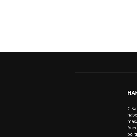
HA
C Sa
haber
masa
önem
polit