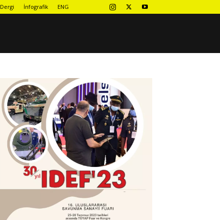
Dergi
İnfografik
ENG