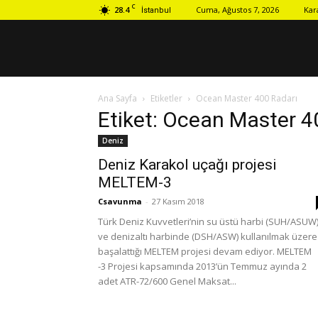
C
28.4
Cuma, Ağustos 7, 2026
Kar
İstanbul
Ana Sayfa
Etiketler
Ocean Master 400 Radarı
Etiket: Ocean Master 4
Deniz
Deniz Karakol uçağı projesi
MELTEM-3
Csavunma
-
27 Kasım 2018
Türk Deniz Kuvvetleri’nin su üstü harbi (SUH/ASUW
ve denizaltı harbinde (DSH/ASW) kullanılmak üzere
başalattığı MELTEM projesi devam ediyor. MELTEM
-3 Projesi kapsamında 2013’ün Temmuz ayında 2
adet ATR-72/600 Genel Maksat...