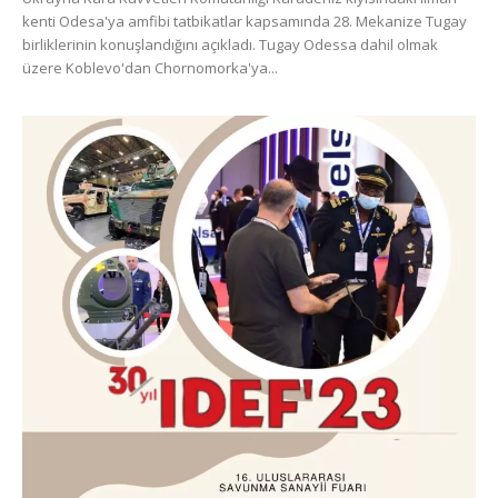
kenti Odesa'ya amfibi tatbikatlar kapsamında 28. Mekanize Tugay
birliklerinin konuşlandığını açıkladı. Tugay Odessa dahil olmak
üzere Koblevo'dan Chornomorka'ya...