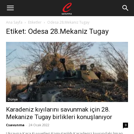
Ana Sayfa
Etiketler
Odesa 28.Mekaniz Tugay
Etiket: Odesa 28.Mekaniz Tugay
Dünya
Karadeniz kıyılarını savunmak için 28.
Mekanize Tugay birlikleri konuşlanıyor
Csavunma
-
24 Ocak 2022
0
Ukrayna Kara Kuvvetleri Komutanlığı Karadeniz kıyısındaki liman