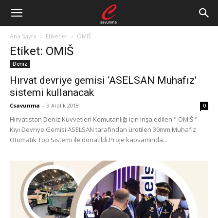
Ana Sayfa
Etiketler
OMIŠ
Etiket: OMIŠ
Deniz
Hırvat devriye gemisi ‘ASELSAN Muhafız’
sistemi kullanacak
Csavunma
-
9 Aralık 2018
0
Hırvatistan Deniz Kuvvetleri Komutanlığı için inşa edilen " OMIŠ "
Kıyı Devriye Gemisi ASELSAN tarafından üretilen 30mm Muhafız
Otomatik Top Sistemi ile donatıldı.Proje kapsamında...