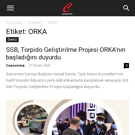
Ana Sayfa
Etiketler
ORKA
Etiket: ORKA
Deniz
SSB, Torpido Geliştirilme Projesi ORKA’nın
başladığını duyurdu
Csavunma
-
27 Aralık 2020
0
Savunma Sanayi Başkanı İsmail Demir, Türk Deniz Kuvvetleri'nin
hafif torpido ihtiyacını yerli-milli imkanlarla karşılamak amacıyla 324
mm Torpido Geliştirilme Projesi başladığını duyurdu. ...