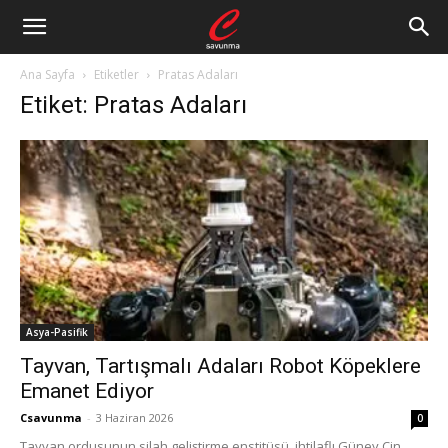
Ana Sayfa
Etiketler
Pratas Adaları
Etiket: Pratas Adaları
Asya-Pasifik
Tayvan, Tartışmalı Adaları Robot Köpeklere
Emanet Ediyor
Csavunma
-
3 Haziran 2026
0
Tayvan ordusunun silah geliştirme enstitüsü, ihtilaflı Güney Çin