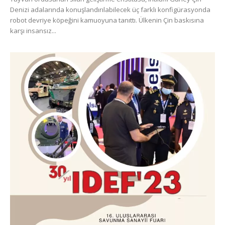
Denizi adalarında konuşlandırılabilecek üç farklı konfigürasyonda
robot devriye köpeğini kamuoyuna tanıttı. Ülkenin Çin baskısına
karşı insansız...