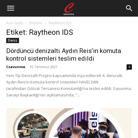
Ana Sayfa
Etiketler
Raytheon IDS
Etiket: Raytheon IDS
Deniz
Dördüncü denizaltı Aydın Reis’in komuta
kontrol sistemleri teslim edildi
Csavunma
-
10 Temmuz 2021
0
Yeni Tip Denizaltı Projesi kapsamında inşa edilecek 4. denizaltı
Aydın Reis’in komuta kontrol sistemleri HAVELSAN
tarafından Gölcük Tersanesi Komutanlığı’na teslim edildi. Savunma
Sanayi Başkanlığı'nın açıklamasında, "...