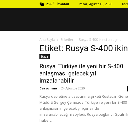
C
25.6
Pazar, Ağustos 9, 2026
Kar
İstanbul
Ana Sayfa
Etiketler
Rusya S-400 ikinci anlaşma
Etiket: Rusya S-400 iki
Hava
Rusya: Türkiye ile yeni bir S-400
anlaşması gelecek yıl
imzalanabilir
Csavunma
-
24 Ağustos 2020
Rusya devletine ait savunma şirketi Rostec'in Gene
Müdürü Sergey Çemezov, Türkiye ile yeni bir S-400
anlaşmasının gelecek yıl içerisinde
imzalanabileceğini söyledi. Rusya bağlantılı Sputni
haber...