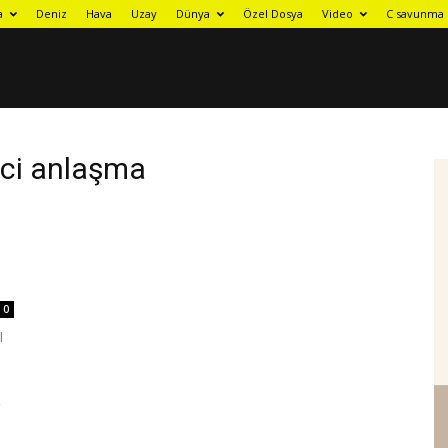
a
Deniz
Hava
Uzay
Dünya
Özel Dosya
Video
C savunma 
nci anlaşma
0
l
k