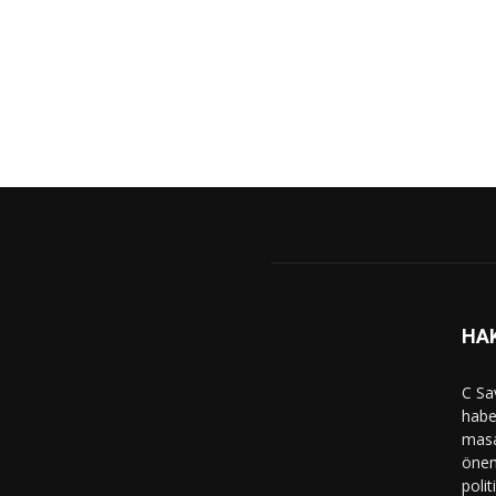
HA
C Sa
haber
masa
önem
polit