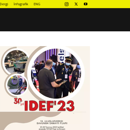
Dergi
İnfografik
ENG