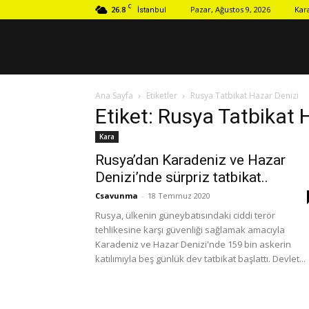
C
26.8
Pazar, Ağustos 9, 2026
Kar
İstanbul
Ana Sayfa
Etiketler
Rusya Tatbikat Hazar Denizi
Etiket: Rusya Tatbikat 
Kara
Rusya’dan Karadeniz ve Hazar
Denizi’nde sürpriz tatbikat..
Csavunma
-
18 Temmuz 2020
Rusya, ülkenin güneybatısındaki ciddi terör
tehlikesine karşı güvenliği sağlamak amacıyla
Karadeniz ve Hazar Denizi'nde 159 bin askerin
katılımıyla beş günlük dev tatbikat başlattı. Devlet...