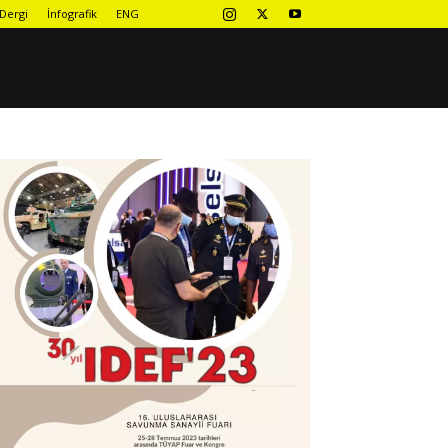
Dergi
İnfografik
ENG