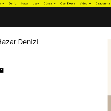
a
Deniz
Hava
Uzay
Dünya
Özel Dosya
Video
C savunma 
Hazar Denizi
0