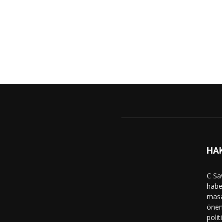
HA
C Sa
haber
masa
önem
polit