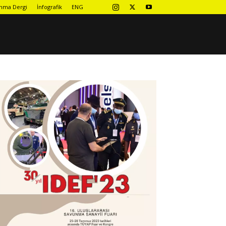
nma Dergi
İnfografik
ENG