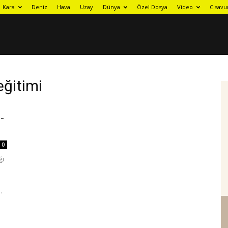
Kara
Deniz
Hava
Uzay
Dünya
Özel Dosya
Video
C savu
eğitimi
-
0
ğı
.