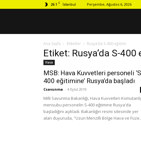
C
26.1
Perşembe, Ağustos 6, 2026
İstanbul
Ana Sayfa
Etiketler
Rusya’da S-400 eğitimi
Etiket: Rusya’da S-400 
Hava
MSB: Hava Kuvvetleri personeli ‘S
400 eğitimine’ Rusya’da başladı
Csavunma
-
4 Eylül 2019
Milli Savunma Bakanlığı, Hava Kuvvetleri Komutanlı
mensubu personelin S-400 eğtimine Rusya'da
başladığını açıkladı. Bakanlığın resmi sitesinde yer
alan duyuruda, "Uzun Menzilli Bölge Hava ve Füze..