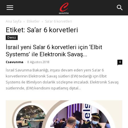
Ana Sayfa
Etiketler
Sa’ar 6 korvetleri
Etiket: Sa’ar 6 korvetleri
Deniz
İsrail yeni Sa’ar 6 korvetleri için ‘Elbit
Systems’ ile Elektronik Savaş...
Csavunma
-
8 Ağustos 2018
0
İsrail Savunma Bakanlığı, inşası devam eden yeni Sa’ar 6
korvetlerinin Elektronik Savaş süitleri (EW) tedariği için Elbit
Systems ile 85milyon dolarlık sözleşme imzaladı. Elektronik Savaş
süitlerinde, (EW) kendisini ispatlamış dijital...