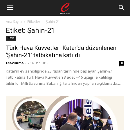
Ana Sayfa
Etiketler
Şahin-21
Etiket: Şahin-21
Hava
Türk Hava Kuvvetleri Katar’da düzenlenen
‘Şahin-21’ tatbikatına katıldı
Csavunma
-
26 Nisan 2019
0
Katar’ın ev sahipliğinde 23 Nisan tarihinde başlayan Şahin-21
Tatbikatına Türk Hava Kuvvetleri 3 adet F-16 uçağı ile katıldığı
bildirildi. Milli Savunma Bakanlığı tarafından yapılan açıklamada,...