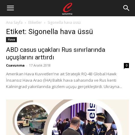
Ana Sayfa
Etiketler
Sigonella hava üssü
Etiket: Sigonella hava üssü
Hava
ABD casus uçakları Rus sınırlarında
uçuşlarını arttırdı
Csavunma
-
17 Aralık 2018
0
Amerikan Hava Kuvvetleri'ne ait Stratejik RQ-4B Global Hawk
İnsansız Hava Aracı (İHA) Baltık hava sahasında ve Rus kenti
Kaliningrad yakınlarında gözlem uçuşu gerçekleştirdi. Ukrayna...