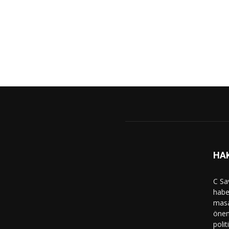
HA
C Sa
haber
masa
önem
polit