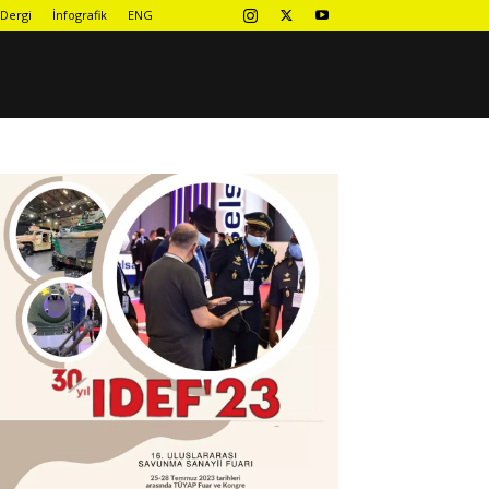
Dergi
İnfografik
ENG