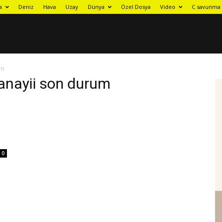
a
Deniz
Hava
Uzay
Dünya
Özel Dosya
Video
C savunma 
um
anayii son durum
0