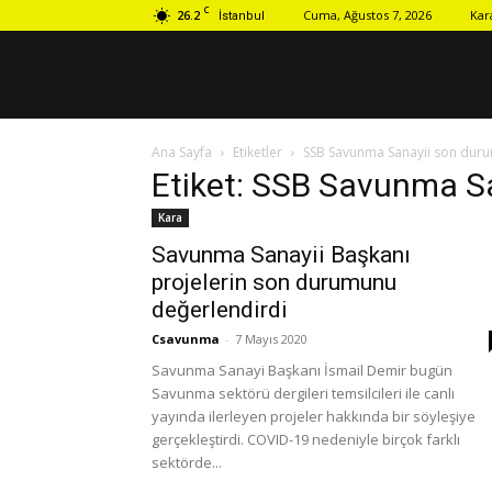
C
26.2
Cuma, Ağustos 7, 2026
Kar
İstanbul
Ana Sayfa
Etiketler
SSB Savunma Sanayii son dur
Etiket: SSB Savunma S
Kara
Savunma Sanayii Başkanı
projelerin son durumunu
değerlendirdi
Csavunma
-
7 Mayıs 2020
Savunma Sanayi Başkanı İsmail Demir bugün
Savunma sektörü dergileri temsilcileri ile canlı
yayında ilerleyen projeler hakkında bir söyleşiye
gerçekleştirdi. COVID-19 nedeniyle birçok farklı
sektörde...