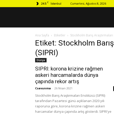
C
24.5
Cumartesi, Ağustos 8, 2026
İstanbul
Ana Sayfa
Etiketler
Stockholm Barış Araştırmaları E
Etiket: Stockholm Barış
(SIPRI)
Dünya
SIPRI: korona krizine rağmen
askeri harcamalarda dünya
çapında rekor artış
Csavunma
-
26 Nisan 2021
Stockholm Barış Araştırmaları Enstitüsü (SIPRI)
tarafından Pazartesi günü açıklanan 2020 yılı
raporuna göre, korona krizine rağmen askeri
harcamalar dünya çapında artış gösterdi. SIPRI'ye