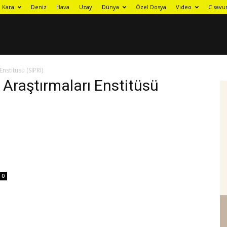
Kara
Deniz
Hava
Uzay
Dünya
Özel Dosya
Video
C savu
nstitüsü (SIPRI)
 Araştırmaları Enstitüsü
0