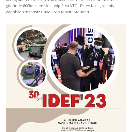
gününde 800km menzile sahip Strix VTOL Dikey Kalkış ve İniş
yapabilen İnsansız Hava Aracı tanıttı. Standart...