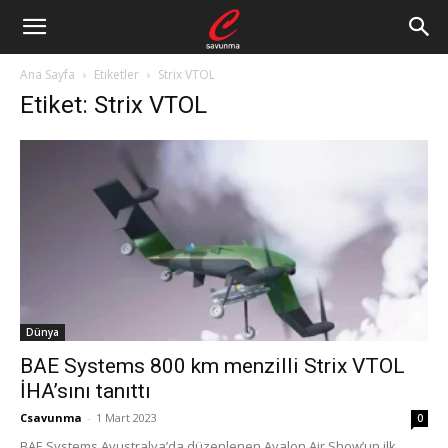
Ana Sayfa
Etiketler
Strix VTOL
Etiket: Strix VTOL
Dünya
BAE Systems 800 km menzilli Strix VTOL
İHA’sını tanıttı
Csavunma
-
1 Mart 2023
0
BAE Systems Avustralya’da düzenlenen Avalon Air Show’un ilk