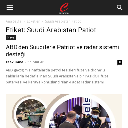
Ana Sayfa
Etiketler
Suudi Arabistan Patiot
Etiket: Suudi Arabistan Patiot
Hava
ABD’den Suudiler’e Patriot ve radar sistemi
desteği
Csavunma
-
27 Eylül 2019
0
ABD geçtiğimiz haftalarda petrol tesisleri füze ve drone’lu
saldırılarla hedef alınan Suudi Arabistan’a bir PATRİOT füze
bataryası ve karaya konuşlandırılan 4 adet radar sistemi...