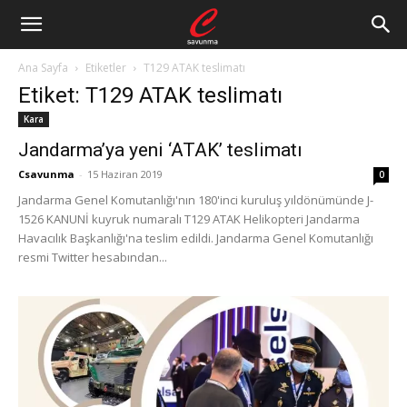
Ana Sayfa
Etiketler
T129 ATAK teslimatı
Etiket: T129 ATAK teslimatı
Kara
Jandarma’ya yeni ‘ATAK’ teslimatı
Csavunma
-
15 Haziran 2019
0
Jandarma Genel Komutanlığı'nın 180'inci kuruluş yıldönümünde J-
1526 KANUNİ kuyruk numaralı T129 ATAK Helikopteri Jandarma
Havacılık Başkanlığı'na teslim edildi. Jandarma Genel Komutanlığı
resmi Twitter hesabından...