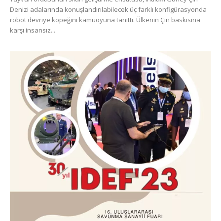
Denizi adalarında konuşlandırılabilecek üç farklı konfigürasyonda
robot devriye köpeğini kamuoyuna tanıttı. Ülkenin Çin baskısına
karşı insansız...