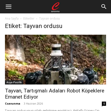
Ana Sayfa
Etiketler
Tayvan ordusu
Etiket: Tayvan ordusu
Asya-Pasifik
Tayvan, Tartışmalı Adaları Robot Köpeklere
Emanet Ediyor
Csavunma
-
3 Haziran 2026
0
Tayvan ordusunun silah geliştirme enstitüsü, ihtilaflı Güney Çin