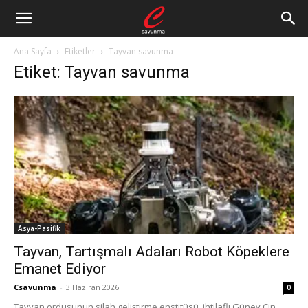
Ana Sayfa
Etiketler
Tayvan savunma
Etiket: Tayvan savunma
Asya-Pasifik
Tayvan, Tartışmalı Adaları Robot Köpeklere
Emanet Ediyor
Csavunma
-
3 Haziran 2026
0
Tayvan ordusunun silah geliştirme enstitüsü, ihtilaflı Güney Çin