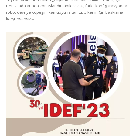
Denizi adalarında konuşlandırılabilecek üç farklı konfigürasyonda
robot devriye köpeğini kamuoyuna tanıttı. Ülkenin Çin baskısına
karşı insansız...