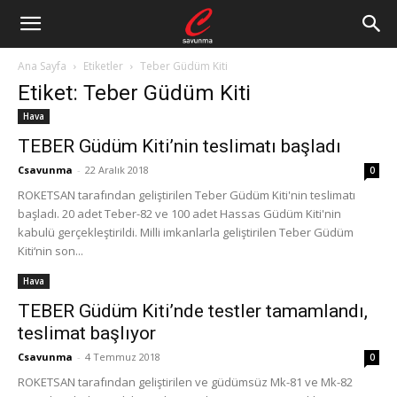
Ana Sayfa
Etiketler
Teber Güdüm Kiti
Etiket: Teber Güdüm Kiti
Hava
TEBER Güdüm Kiti’nin teslimatı başladı
Csavunma
-
22 Aralık 2018
0
ROKETSAN tarafından geliştirilen Teber Güdüm Kiti'nin teslimatı
başladı. 20 adet Teber-82 ve 100 adet Hassas Güdüm Kiti'nin
kabulü gerçekleştirildi. Milli imkanlarla geliştirilen Teber Güdüm
Kiti‘nin son...
Hava
TEBER Güdüm Kiti’nde testler tamamlandı,
teslimat başlıyor
Csavunma
-
4 Temmuz 2018
0
ROKETSAN tarafından geliştirilen ve güdümsüz Mk-81 ve Mk-82