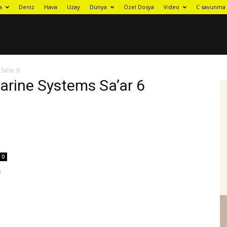
a
Deniz
Hava
Uzay
Dünya
Özel Dosya
Video
C savunma 
Sa’ar 6
arine Systems Sa’ar 6
0
e