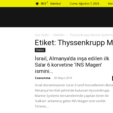
C
30.5
Cuma, Ağustos 7, 2026
Kar
İstanbul
Ana Sayfa
Etiketler
Thyssenkrupp Marine Systems 
Etiket: Thyssenkrupp M
Deniz
İsrail, Almanya’da inşa edilen ilk
Sa’ar 6 korvetine ‘INS Magen’
ismini...
Csavunma
-
28 Mayıs 2019
İsrail donanmasının Sa’ar 6 sınıfı korvetlerinin ilkin
Almanya'nın Kiel şehrinde bulunan Hyssenkrupp
Marine Systems tersanelerinde yapılan tören ile
'kalkan' anlamına gelen INS Magen ismi verildi.
Törene,...