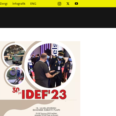
Dergi
İnfografik
ENG