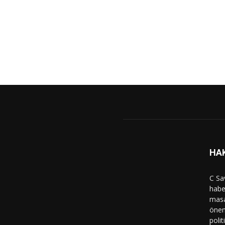
HA
C Sa
haber
masa
önem
polit