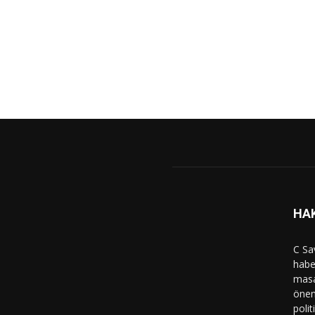
HA
C Sa
haber
masa
önem
polit