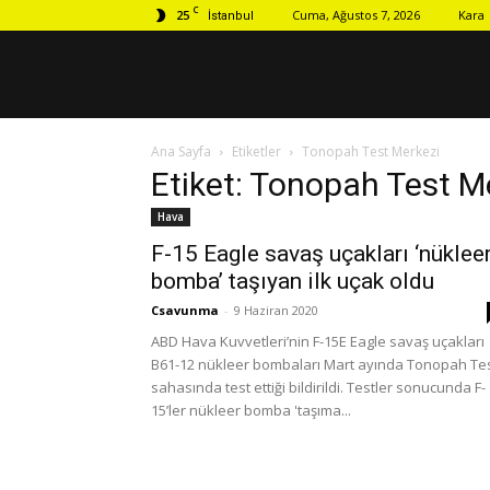
C
25
Cuma, Ağustos 7, 2026
Kara
İstanbul
Ana Sayfa
Etiketler
Tonopah Test Merkezi
Etiket: Tonopah Test M
Hava
F-15 Eagle savaş uçakları ‘nüklee
bomba’ taşıyan ilk uçak oldu
Csavunma
-
9 Haziran 2020
ABD Hava Kuvvetleri’nin F-15E Eagle savaş uçakları
B61-12 nükleer bombaları Mart ayında Tonopah Te
sahasında test ettiği bildirildi. Testler sonucunda F-
15’ler nükleer bomba 'taşıma...