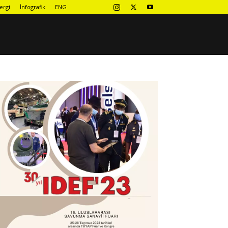
ergi
İnfografik
ENG