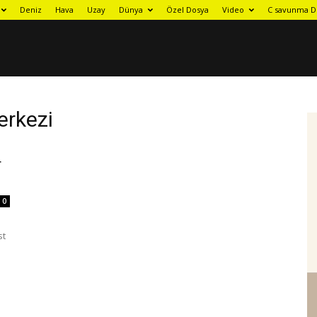
Deniz
Hava
Uzay
Dünya
Özel Dosya
Video
C savunma D
erkezi
r
0
st