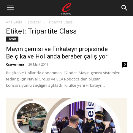
Ana Sayfa
Etiketler
Tripartite Class
Etiket: Tripartite Class
Deniz
Mayın gemisi ve Fırkateyn projesinde
Belçika ve Hollanda beraber çalışıyor
Csavunma
-
20 Mart 2019
0
Belçika ve Hollanda donanması 12 adet 'Mayın gemisi sistemleri'
tedariği için Naval Group ve ECA Robotics'den oluşan
konsorsiyumu seçtiğini açıkladı. İki ülke yeni Fırkateyn...